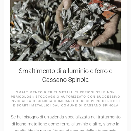
Smaltimento di alluminio e ferro e
Cassano Spinola
SMALTIMENTO RIFIUTI METALLICI PERICOLOSI E NON
PERICOLOSI: STOCCAGGIO AUTORIZZATO CON SUCCESSIVO
INVIO ALLA DISCARICA O IMPIANTI DI RECUPERO DI RIFIUTI
E SCARTI METALLICI DAL COMUNE DI CASSANO SPINOLA
Se hai bisogno di un'azienda specializzata nel trattamento
di leghe metalliche come ferro, alluminio e altro, siamo la
scelta ideale per te. Verde si occupa dello stoccaggio