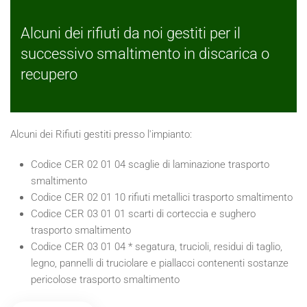
Alcuni dei rifiuti da noi gestiti per il
successivo smaltimento in discarica o
recupero
Alcuni dei Rifiuti gestiti presso l'impianto:
Codice CER 02 01 04 scaglie di laminazione trasporto
smaltimento
Codice CER 02 01 10 rifiuti metallici trasporto smaltimento
Codice CER 03 01 01 scarti di corteccia e sughero
trasporto smaltimento
Codice CER 03 01 04 * segatura, trucioli, residui di taglio,
legno, pannelli di truciolare e piallacci contenenti sostanze
pericolose trasporto smaltimento