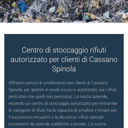
Centro di stoccaggio rifiuti
autorizzato per clienti di Cassano
Spinola
Offriamo servizi di smaltimento per clienti di Cassano
Spinola, per gestire in modo sicuro e autorizzato sia i rifiuti
pericolosi che quelli non pericolosi. La nostra azienda,
essendo un centro di stoccaggio autorizzato per entrambe
le categorie di rifiuti, ha la capacità di smaltire e inviare per
il successivo recupero o la discarica i rifiuti speciali
provenienti da aziende pubbliche o private. La nostra