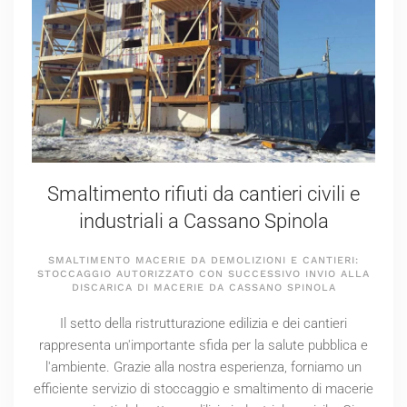
Smaltimento rifiuti da cantieri civili e
industriali a Cassano Spinola
SMALTIMENTO MACERIE DA DEMOLIZIONI E CANTIERI:
STOCCAGGIO AUTORIZZATO CON SUCCESSIVO INVIO ALLA
DISCARICA DI MACERIE DA CASSANO SPINOLA
Il setto della ristrutturazione edilizia e dei cantieri
rappresenta un'importante sfida per la salute pubblica e
l'ambiente. Grazie alla nostra esperienza, forniamo un
efficiente servizio di stoccaggio e smaltimento di macerie