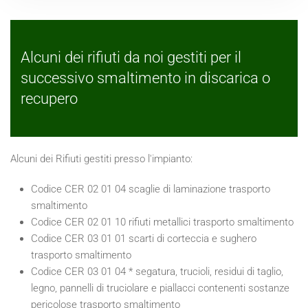
Alcuni dei rifiuti da noi gestiti per il
successivo smaltimento in discarica o
recupero
Alcuni dei Rifiuti gestiti presso l'impianto:
Codice CER 02 01 04 scaglie di laminazione trasporto
smaltimento
Codice CER 02 01 10 rifiuti metallici trasporto smaltimento
Codice CER 03 01 01 scarti di corteccia e sughero
trasporto smaltimento
Codice CER 03 01 04 * segatura, trucioli, residui di taglio,
legno, pannelli di truciolare e piallacci contenenti sostanze
pericolose trasporto smaltimento