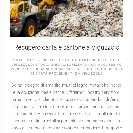
Recupero carta e cartone a Viguzzolo
SMALTIMENTO RIFIUTI DI CARTA E CARTONE PRESENTI A
VIGUZZOLO: STOCCAGGIO AUTORIZZATO CON SUCCESSIVO
INVIO ALLA DISCARICA O IMPIANTI DI RECUPERO DI RIFIUTI
DI CARTA PROVENIENTI DA VIGUZZOLO
Se hai bisogno di smaltire rifiuti di leghe metalliche, Verde
è la soluzione ideale per te. Offriamo il nostro servizio di
smaltimento ai clienti di Viguzzolo, occupandoci di ferro,
alluminio ed altre leghe metalliche, provenienti da aziende
e impianti di Viguzzolo. Il nostro servizio di smaltimento
gestisce i rifiuti metallici pericolosi e non pericolosi e, in
caso di necessità, possiamo anche prevedere il trasporto