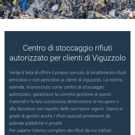
Centro di stoccaggio rifiuti
autorizzato per clienti di Viguzzolo
Verde è lieta di offrire il proprio servizio di smaltimento rifiuti
pericolosi e non pericolosi ai clienti di Viguzzolo. La nostra
azienda, riconosciuta come centro di stoccaggio
autorizzato, garantisce la corretta gestione di questi
materiali e la loro successiva destinazione al recupero o
alla discarica, nel rispetto delle normative vigenti. Siamo in
grado di gestire anche i rifiuti speciali provenienti da
aziende pubbliche e private.
Per sapere l'elenco completo dei rifiuti da noi trattati,