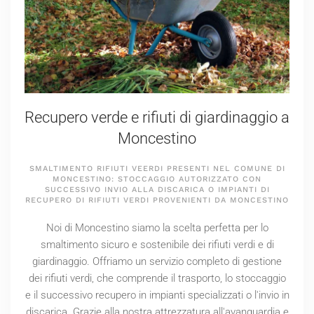
Recupero verde e rifiuti di giardinaggio a
Moncestino
SMALTIMENTO RIFIUTI VEERDI PRESENTI NEL COMUNE DI
MONCESTINO: STOCCAGGIO AUTORIZZATO CON
SUCCESSIVO INVIO ALLA DISCARICA O IMPIANTI DI
RECUPERO DI RIFIUTI VERDI PROVENIENTI DA MONCESTINO
Noi di Moncestino siamo la scelta perfetta per lo
smaltimento sicuro e sostenibile dei rifiuti verdi e di
giardinaggio. Offriamo un servizio completo di gestione
dei rifiuti verdi, che comprende il trasporto, lo stoccaggio
e il successivo recupero in impianti specializzati o l'invio in
discarica. Grazie alla nostra attrezzatura all'avanguardia e