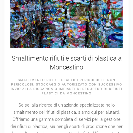
Smaltimento rifiuti e scarti di plastica a
Moncestino
SMALTIMENTO RIFIUTI PLASTICI PERICOLOSI E NON
PERICOLOSI: STOCCAGGIO AUTORIZZATO CON SUCCESSIVO
INVIO ALLA DISCARICA O IMPIANTI DI RECUPERO DI RIFIUTI
PLASTICI DA MONCESTINO
Se sei alla ricerca di un'azienda specializzata nello
smaltimento dei rifiuti di plastica, siamo qui per aiutarti.
Offriamo una gamma completa di servizi per la gestione
dei rifiuti di plastica, sia per gli scarti di produzione che per