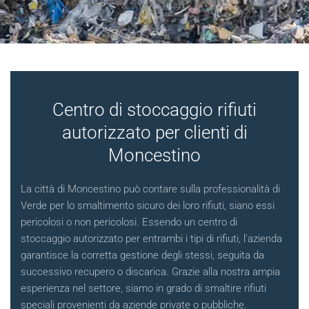
Centro di stoccaggio rifiuti
autorizzato per clienti di
Moncestino
La città di Moncestino può contare sulla professionalità di
Verde per lo smaltimento sicuro dei loro rifiuti, siano essi
pericolosi o non pericolosi. Essendo un centro di
stoccaggio autorizzato per entrambi i tipi di rifiuti, l'azienda
garantisce la corretta gestione degli stessi, seguita da
successivo recupero o discarica. Grazie alla nostra ampia
esperienza nel settore, siamo in grado di smaltire rifiuti
speciali provenienti da aziende private o pubbliche.