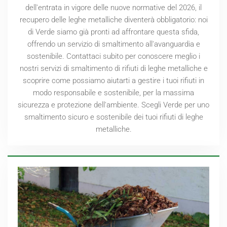
dell'entrata in vigore delle nuove normative del
2026
, il
recupero delle leghe metalliche diventerà obbligatorio: noi
di Verde siamo già pronti ad affrontare questa sfida,
offrendo un servizio di smaltimento all'avanguardia e
sostenibile. Contattaci subito per conoscere meglio i
nostri servizi di smaltimento di rifiuti di leghe metalliche e
scoprire come possiamo aiutarti a gestire i tuoi rifiuti in
modo responsabile e sostenibile, per la massima
sicurezza e protezione dell'ambiente. Scegli Verde per uno
smaltimento sicuro e sostenibile dei tuoi rifiuti di leghe
metalliche.