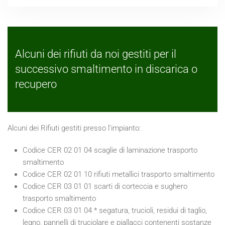
Alcuni dei rifiuti da noi gestiti per il
successivo smaltimento in discarica o
recupero
Alcuni dei Rifiuti gestiti presso l'impianto:
Codice CER 02 01 04 scaglie di laminazione trasporto
smaltimento
Codice CER 02 01 10 rifiuti metallici trasporto smaltimento
Codice CER 03 01 01 scarti di corteccia e sughero
trasporto smaltimento
Codice CER 03 01 04 * segatura, trucioli, residui di taglio,
legno, pannelli di truciolare e piallacci contenenti sostanze