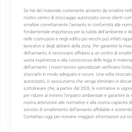
Se hai del materiale contenente amianto da smaltire nella
nostro centro di stoccaggio autorizzato serve clienti come
smaltire correttamente l'amianto in conformità alle norma
fondamentale importanza per la tutela dell'ambiente e de
nelle costruzioni e negli edifici più vecchi può infatti rap
lavoratori e degli abitanti della zona. Per garantire la m
dell'amianto, è necessario affidarsi a un centro di smalt
vasta esperienza e alla conoscenza delle leggi in materi
dell'amianto. I nostri tecnici specializzati verificano l'in
stoccarlo in modo adeguato e sicuro. Una volta stoccato 
autorizzato, ci assicuriamo che venga eliminato in discar
sottolineare che, a partire dal
2026
, le normative in vigor
per ridurre al minimo l'impatto ambientale e garantire la
nostra attenzione alle normative e alla nostra capacità d
servizio di smaltimento dell'amianto affidabile e sosteni
Contattaci oggi per ricevere maggiori informazioni sul no