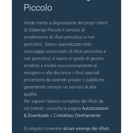
Piccolo
Verde mette a disposizione dei propri clienti
di Odalengo Piccolo il servizio di
smaltimento di rifiuti pericolosi e non
pericolosi. Siamo specializzati nello
stoccaggio autorizzato di rifiuti pericolosi e
non pericolosi, e siamo in grado di gestire,
smaltire e inviare successivamente al
recupero o alla discarica i rifiuti speciali
provenienti da aziende private o pubbliche,
garantendo sempre un servizio di alta
qualità.
Per sapere l'elenco completo dei rifiuti da
noi trattati, consulta la pagina
Autorizzazioni
& Downloads
o
Contattaci Direttamente
.
Di seguito troverete
alcuni esempi dei rifiuti