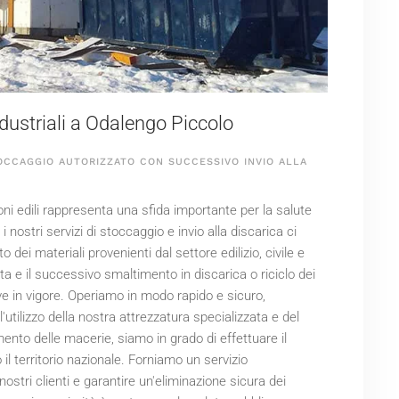
industriali a Odalengo Piccolo
OCCAGGIO AUTORIZZATO CON SUCCESSIVO INVIO ALLA
zioni edili rappresenta una sfida importante per la salute
 nostri servizi di stoccaggio e invio alla discarica ci
 dei materiali provenienti dal settore edilizio, civile e
lta e il successivo smaltimento in discarica o riciclo dei
ive in vigore. Operiamo in modo rapido e sicuro,
tilizzo della nostra attrezzatura specializzata e del
ento delle macerie, siamo in grado di effettuare il
 il territorio nazionale. Forniamo un servizio
ostri clienti e garantire un'eliminazione sicura dei