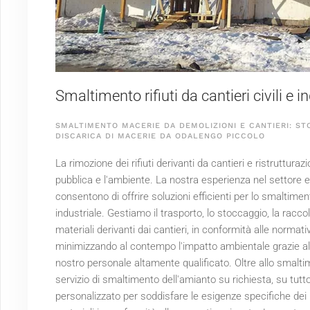
Smaltimento rifiuti da cantieri civili e 
SMALTIMENTO MACERIE DA DEMOLIZIONI E CANTIERI: ST
DISCARICA DI MACERIE DA ODALENGO PICCOLO
La rimozione dei rifiuti derivanti da cantieri e ristruttura
pubblica e l'ambiente. La nostra esperienza nel settore e i
consentono di offrire soluzioni efficienti per lo smaltimento
industriale. Gestiamo il trasporto, lo stoccaggio, la racco
materiali derivanti dai cantieri, in conformità alle normat
minimizzando al contempo l'impatto ambientale grazie all'u
nostro personale altamente qualificato. Oltre allo smaltim
servizio di smaltimento dell'amianto su richiesta, su tutto
personalizzato per soddisfare le esigenze specifiche dei n