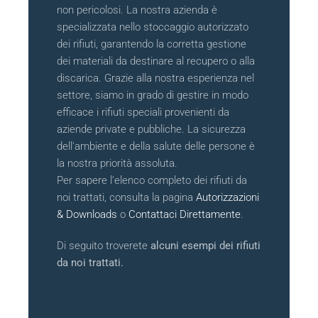
non pericolosi. La nostra azienda è
specializzata nello stoccaggio autorizzato
dei rifiuti, garantendo la corretta gestione
dei materiali da destinare al recupero o alla
discarica. Grazie alla nostra esperienza nel
settore, siamo in grado di gestire in modo
efficace i rifiuti speciali provenienti da
aziende private e pubbliche. La sicurezza
dell'ambiente e della salute delle persone è
la nostra priorità assoluta.
Per sapere l'elenco completo dei rifiuti da
noi trattati, consulta la pagina
Autorizzazioni
& Downloads
o
Contattaci Direttamente
.
Di seguito troverete
alcuni esempi dei rifiuti
da noi trattati.