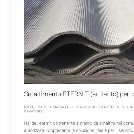
Smaltimento ETERNIT (amianto) per cli
SMALTIMENTO AMIANTO: STOCCAGGIO AUTORIZZATO CON 
CAVATORE
Hai dell'eternit contenente amianto da smaltire nel comu
autorizzato rappresenta la soluzione ideale per il servizi