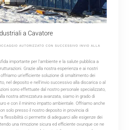
ndustriali a Cavatore
OCCAGGIO AUTORIZZATO CON SUCCESSIVO INVIO ALLA
a sfida importante per l'ambiente e la salute pubblica a
trutturazioni. Grazie alla nostra esperienza e ai nostri
, offriamo un'efficiente soluzione di smaltimento dei
to, nel deposito e nell'invio successivo alla discarica o al
erazioni sono effettuate dal nostro personale specializzato,
alla nostra attrezzatura avanzata, siamo in grado di
sicuro e con il minimo impatto ambientale. Offriamo anche
on solo presso il nostro deposito in provincia di
a flessibilità ci permette di adeguarci alle esigenze dei
antendo una rimozione sicura ed efficiente ovunque ce ne