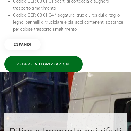
Codice CER 03 01 01 scarti di corteccia e sughero
trasporto smaltimento
Codice CER 03 01 04 * segatura, trucioli, residui di taglio,
legno, pannelli di truciolare e piallacci contenenti sostanze
pericolose trasporto smaltimento
ESPANDI
VEDERE AUTORIZZAZIONI