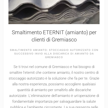
Smaltimento ETERNIT (amianto) per
clienti di Gremiasco
SMALTIMENTO AMIANTO: STOCCAGGIO AUTORIZZATO CON
SUCCESSIVO INVIO ALLA DISCARICA DI AMIANTO DA
GREMIASCO
Se ti trovi nel comune di Gremiasco e hai bisogno di
smaltire l'eternit che contiene amianto, il nostro centro di
stoccaggio autorizzato è la soluzione che fa per te. Grazie
alla nostra esperienza, possiamo accogliere qualsiasi
quantità di amianto per smaltirlo alle discariche
autorizzate. L'eliminazione dell'amianto è un'operazione di
fondamentale importanza per salvaguardare la salute
pubblica e l'ambiente circostante. La sua presenza nelle