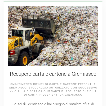
Recupero carta e cartone a Gremiasco
SMALTIMENTO RIFIUTI DI CARTA E CARTONE PRESENTI A
GREMIASCO: STOCCAGGIO AUTORIZZATO CON SUCCESSIVO
INVIO ALLA DISCARICA O IMPIANTI DI RECUPERO DI RIFIUTI
DI CARTA PROVENIENTI DA GREMIASCO
Se sei di Gremiasco e hai bisogno di smaltire rifiuti di