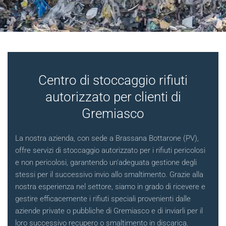
Centro di stoccaggio rifiuti
autorizzato per clienti di
Gremiasco
La nostra azienda, con sede a Brassana Bottarone (PV),
offre servizi di stoccaggio autorizzato per i rifiuti pericolosi
e non pericolosi, garantendo un'adeguata gestione degli
stessi per il successivo invio allo smaltimento. Grazie alla
nostra esperienza nel settore, siamo in grado di ricevere e
gestire efficacemente i rifiuti speciali provenienti dalle
aziende private o pubbliche di Gremiasco e di inviarli per il
loro successivo recupero o smaltimento in discarica.