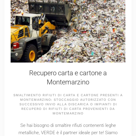
Recupero carta e cartone a
Montemarzino
SMALTIMENTO RIFIUTI DI CARTA E CARTONE PRESENTI A
MONTEMARZINO: STOCCAGGIO AUTORIZZATO CON
SUCCESSIVO INVIO ALLA DISCARICA O IMPIANTI DI
RECUPERO DI RIFIUTI DI CARTA PROVENIENTI DA
MONTEMARZINO
Se hai bisogno di smaltire rifiuti contenenti leghe
metalliche, VERDE è il partner ideale per te! Siamo