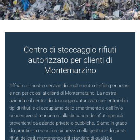
Centro di stoccaggio rifiuti
autorizzato per clienti di
Montemarzino
Offriamo il nostro servizio di smaltimento di rifiuti pericolosi
e non pericolosi ai clienti di Montemarzino. La nostra
azienda è il centro di stoccaggio autorizzato per entrambi i
tipi di rifiuti e ci occupiamo dello smaltimento e dell'invio
successivo al recupero o alla discarica dei rifiuti speciali
provenienti da aziende private o pubbliche. Siamo in grado
di garantire la massima sicurezza nella gestione di questi
rifiuti delicati, mantenendo alti standard di qualità e