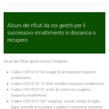
Alcuni dei rifiuti da noi gestiti per il
successivo smaltimento in discarica o
recupero
Alcuni dei Rifiuti gestiti presso l'impianto:
Codice CER 02 01 04 scaglie di laminazione trasporto
smaltimento
Codice CER 02 01 10 rifiuti metallici trasporto smaltimento
Codice CER 03 01 01 scarti di corteccia e sughero
trasporto smaltimento
Codice CER 03 01 04 * segatura, trucioli, residui di taglio,
legno, pannelli di truciolare e piallacci contenenti sostanze