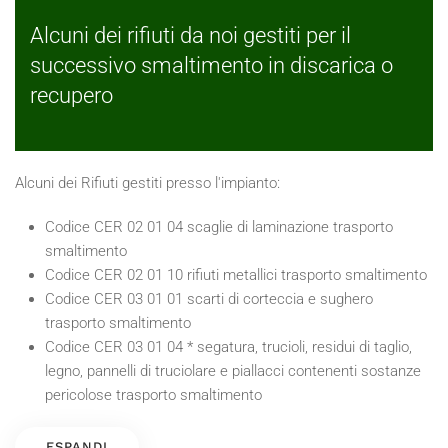
Alcuni dei rifiuti da noi gestiti per il
successivo smaltimento in discarica o
recupero
Alcuni dei Rifiuti gestiti presso l'impianto:
Codice CER 02 01 04 scaglie di laminazione trasporto
smaltimento
Codice CER 02 01 10 rifiuti metallici trasporto smaltimento
Codice CER 03 01 01 scarti di corteccia e sughero
trasporto smaltimento
Codice CER 03 01 04 * segatura, trucioli, residui di taglio,
legno, pannelli di truciolare e piallacci contenenti sostanze
pericolose trasporto smaltimento
ESPANDI