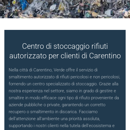
Centro di stoccaggio rifiuti
autorizzato per clienti di Carentino
Nella città di Carentino, Verde offre il servizio di
smaltimento autorizzato di rifiuti pericolosi e non pericolosi,
fornendo un centro specializzato di stoccaggio. Grazie alla
nostra esperienza nel settore, siamo in grado di gestire e
smaltire in modo efficace ogni tipo di rifiuto proveniente da
aziende pubbliche o private, garantendo un corretto
recupero o smaltimento in discarica. Facciamo
dell'attenzione all'ambiente una priorità assoluta,
supportando i nostri clienti nella tutela dell'ecosistema e