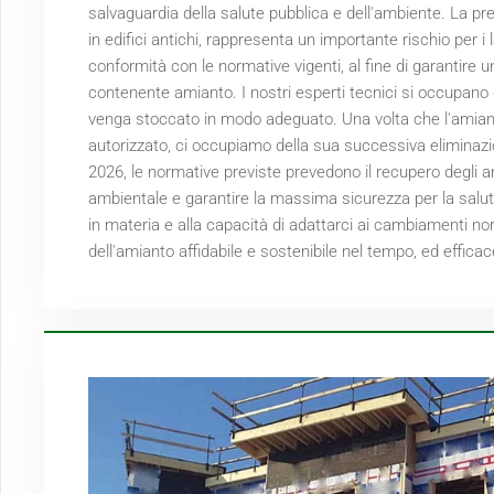
salvaguardia della salute pubblica e dell'ambiente. La pr
in edifici antichi, rappresenta un importante rischio per i 
conformità con le normative vigenti, al fine di garantire un
contenente amianto. I nostri esperti tecnici si occupano di
venga stoccato in modo adeguato. Una volta che l'amianto
autorizzato, ci occupiamo della sua successiva eliminazio
2026
, le normative previste prevedono il recupero degli amia
ambientale e garantire la massima sicurezza per la salute
in materia e alla capacità di adattarci ai cambiamenti no
dell'amianto affidabile e sostenibile nel tempo, ed effica