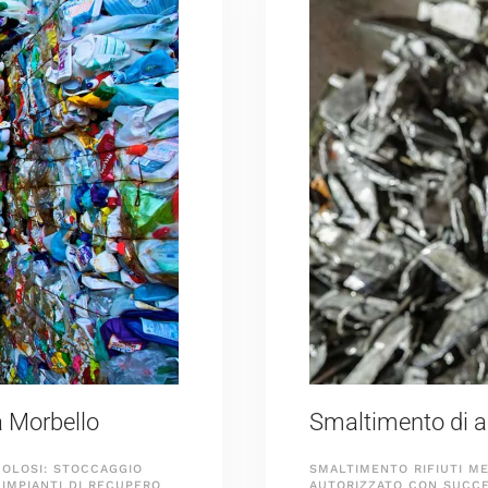
 a Morbello
Smaltimento di al
COLOSI: STOCCAGGIO
SMALTIMENTO RIFIUTI ME
 IMPIANTI DI RECUPERO
AUTORIZZATO CON SUCCES