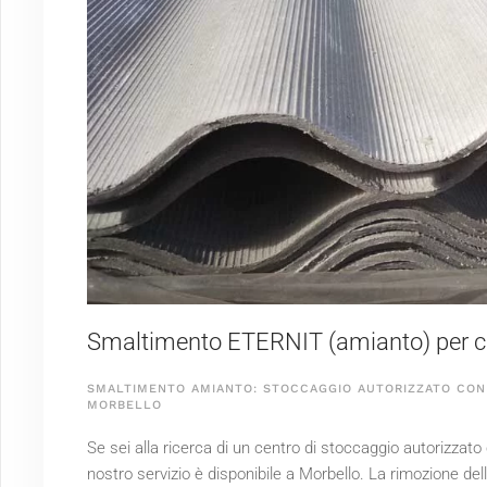
Smaltimento ETERNIT (amianto) per cli
SMALTIMENTO AMIANTO: STOCCAGGIO AUTORIZZATO CON 
MORBELLO
Se sei alla ricerca di un centro di stoccaggio autorizzat
nostro servizio è disponibile a Morbello. La rimozione d