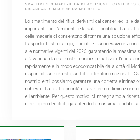
SMALTIMENTO MACERIE DA DEMOLIZIONI E CANTIERI: ST
DISCARICA DI MACERIE DA MORBELLO
Lo smaltimento dei rifiuti derivanti dai cantieri edilizi e d
importante per l'ambiente e la salute pubblica. La nostra
delle macerie ci consentono di fornire una soluzione effici
trasporto, lo stoccaggio, il riciclo e il successivo invio in 
alle normative vigenti del
2026
, garantendo la massima si
all'avanguardia e ai nostri tecnici specializzati, l'operaz
rapidamente e in modo ecocompatibile dalla città di Morbe
disponibile su richiesta, su tutto il territorio nazionale. G
nostri clienti, possiamo garantire una corretta eliminazio
richiesto. La nostra priorità è garantire un'eliminazione c
e l'ambiente. Per questo motivo, ci impegniamo a rispetta
di recupero dei rifiuti, garantendo la massima affidabilità