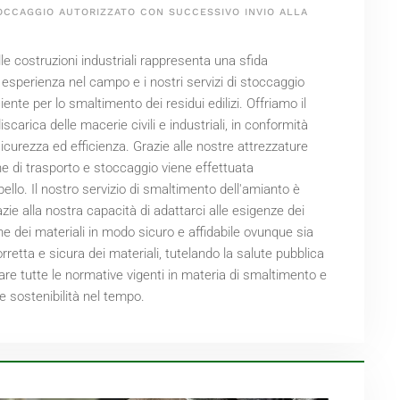
OCCAGGIO AUTORIZZATO CON SUCCESSIVO INVIO ALLA
alle costruzioni industriali rappresenta una sfida
 esperienza nel campo e i nostri servizi di stoccaggio
ente per lo smaltimento dei residui edilizi. Offriamo il
discarica delle macerie civili e industriali, in conformità
curezza ed efficienza. Grazie alle nostre attrezzature
ione di trasporto e stoccaggio viene effettuata
llo. Il nostro servizio di smaltimento dell'amianto è
razie alla nostra capacità di adattarci alle esigenze dei
ne dei materiali in modo sicuro e affidabile ovunque sia
orretta e sicura dei materiali, tutelando la salute pubblica
re tutte le normative vigenti in materia di smaltimento e
 e sostenibilità nel tempo.