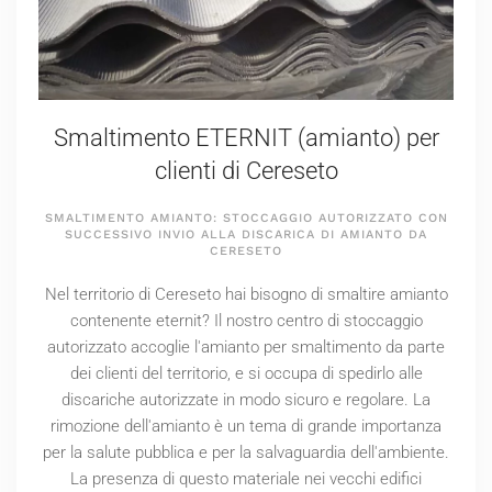
Smaltimento ETERNIT (amianto) per
clienti di Cereseto
SMALTIMENTO AMIANTO: STOCCAGGIO AUTORIZZATO CON
SUCCESSIVO INVIO ALLA DISCARICA DI AMIANTO DA
CERESETO
Nel territorio di Cereseto hai bisogno di smaltire amianto
contenente eternit? Il nostro centro di stoccaggio
autorizzato accoglie l'amianto per smaltimento da parte
dei clienti del territorio, e si occupa di spedirlo alle
discariche autorizzate in modo sicuro e regolare. La
rimozione dell'amianto è un tema di grande importanza
per la salute pubblica e per la salvaguardia dell'ambiente.
La presenza di questo materiale nei vecchi edifici