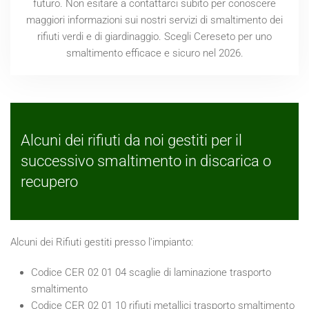
futuro. Non esitare a contattarci subito per conoscere
maggiori informazioni sui nostri servizi di smaltimento dei
rifiuti verdi e di giardinaggio. Scegli Cereseto per uno
smaltimento efficace e sicuro nel
2026
.
Alcuni dei rifiuti da noi gestiti per il
successivo smaltimento in discarica o
recupero
Alcuni dei Rifiuti gestiti presso l'impianto:
Codice CER 02 01 04 scaglie di laminazione trasporto
smaltimento
Codice CER 02 01 10 rifiuti metallici trasporto smaltimento