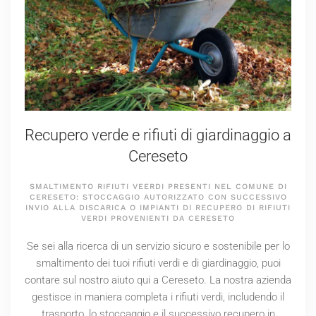
Recupero verde e rifiuti di giardinaggio a
Cereseto
SMALTIMENTO RIFIUTI VEERDI PRESENTI NEL COMUNE DI
CERESETO: STOCCAGGIO AUTORIZZATO CON SUCCESSIVO
INVIO ALLA DISCARICA O IMPIANTI DI RECUPERO DI RIFIUTI
VERDI PROVENIENTI DA CERESETO
Se sei alla ricerca di un servizio sicuro e sostenibile per lo
smaltimento dei tuoi rifiuti verdi e di giardinaggio, puoi
contare sul nostro aiuto qui a Cereseto. La nostra azienda
gestisce in maniera completa i rifiuti verdi, includendo il
trasporto, lo stoccaggio e il successivo recupero in