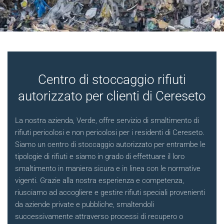
Centro di stoccaggio rifiuti
autorizzato per clienti di Cereseto
La nostra azienda, Verde, offre servizio di smaltimento di
rifiuti pericolosi e non pericolosi per i residenti di Cereseto.
Siamo un centro di stoccaggio autorizzato per entrambe le
tipologie di rifiuti e siamo in grado di effettuare il loro
smaltimento in maniera sicura e in linea con le normative
vigenti. Grazie alla nostra esperienza e competenza,
riusciamo ad accogliere e gestire rifiuti speciali provenienti
da aziende private e pubbliche, smaltendoli
successivamente attraverso processi di recupero o