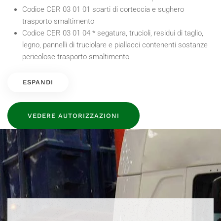
Codice CER 03 01 01 scarti di corteccia e sughero
trasporto smaltimento
Codice CER 03 01 04 * segatura, trucioli, residui di taglio,
legno, pannelli di truciolare e piallacci contenenti sostanze
pericolose trasporto smaltimento
ESPANDI
VEDERE AUTORIZZAZIONI