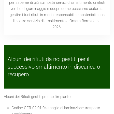
per saperne di più sui nostri servizi di smaltimento di rifiuti
verdi e di giardinaggio e scopri come possiamo aiutarti a
gestire i tuoi rifiuti in modo responsabile e sostenibile con
il nostro servizio di smaltimento a Orsara Bormida nel
2026
.
Alcuni dei rifiuti da noi gestiti per il
successivo smaltimento in discarica o
recupero
Alcuni dei Rifiuti gestiti presso l'impianto:
Codice CER 02 01 04 scaglie di laminazione trasporto
smaltimento