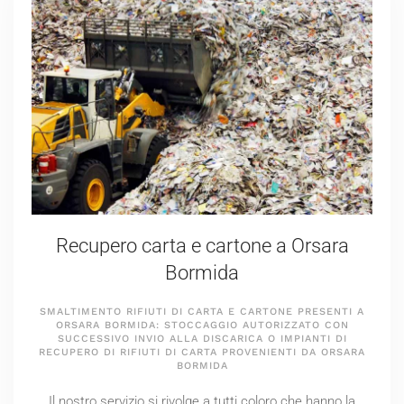
Recupero carta e cartone a Orsara
Bormida
SMALTIMENTO RIFIUTI DI CARTA E CARTONE PRESENTI A
ORSARA BORMIDA: STOCCAGGIO AUTORIZZATO CON
SUCCESSIVO INVIO ALLA DISCARICA O IMPIANTI DI
RECUPERO DI RIFIUTI DI CARTA PROVENIENTI DA ORSARA
BORMIDA
Il nostro servizio si rivolge a tutti coloro che hanno la