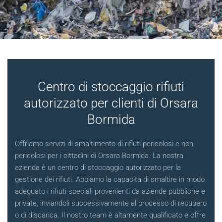
Centro di stoccaggio rifiuti
autorizzato per clienti di Orsara
Bormida
Offriamo servizi di smaltimento di rifiuti pericolosi e non
pericolosi per i cittadini di Orsara Bormida. La nostra
azienda è un centro di stoccaggio autorizzato per la
gestione dei rifiuti. Abbiamo la capacità di smaltire in modo
adeguato i rifiuti speciali provenienti da aziende pubbliche e
private, inviandoli successivamente al processo di recupero
o di discarica. Il nostro team è altamente qualificato e offre