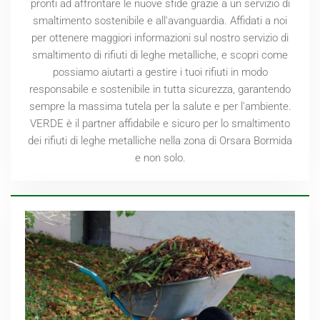
pronti ad affrontare le nuove sfide grazie a un servizio di
smaltimento sostenibile e all'avanguardia. Affidati a noi
per ottenere maggiori informazioni sul nostro servizio di
smaltimento di rifiuti di leghe metalliche, e scopri come
possiamo aiutarti a gestire i tuoi rifiuti in modo
responsabile e sostenibile in tutta sicurezza, garantendo
sempre la massima tutela per la salute e per l'ambiente.
VERDE è il partner affidabile e sicuro per lo smaltimento
dei rifiuti di leghe metalliche nella zona di Orsara Bormida
e non solo.