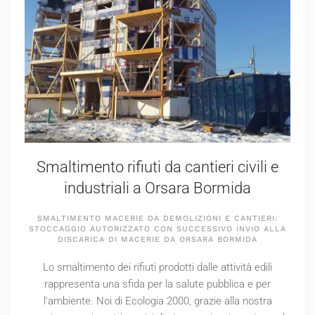
Smaltimento rifiuti da cantieri civili e
industriali a Orsara Bormida
SMALTIMENTO MACERIE DA DEMOLIZIONI E CANTIERI:
STOCCAGGIO AUTORIZZATO CON SUCCESSIVO INVIO ALLA
DISCARICA DI MACERIE DA ORSARA BORMIDA
Lo smaltimento dei rifiuti prodotti dalle attività edili
rappresenta una sfida per la salute pubblica e per
l'ambiente. Noi di Ecologia 2000, grazie alla nostra