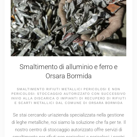
Smaltimento di alluminio e ferro e
Orsara Bormida
SMALTIMENTO RIFIUTI METALLICI PERICOLOSI E NON
PERICOLOSI: STOCCAGGIO AUTORIZZATO CON SUCCESSIVO
INVIO ALLA DISCARICA O IMPIANTI DI RECUPERO DI RIFIUTI
E SCARTI METALLICI DAL COMUNE DI ORSARA BORMIDA
Se stai cercando un'azienda specializzata nella gestione
di leghe metalliche, noi siamo la soluzione che fa per te. Il
nostro centro di stoccaggio autorizzato offre servizi di
smaltimento per rifiuti non pericolosi e pericolosi; i nostri