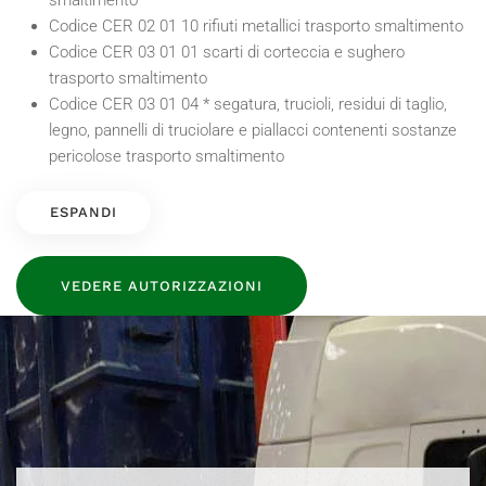
Codice CER 02 01 10 rifiuti metallici trasporto smaltimento
Codice CER 03 01 01 scarti di corteccia e sughero
trasporto smaltimento
Codice CER 03 01 04 * segatura, trucioli, residui di taglio,
legno, pannelli di truciolare e piallacci contenenti sostanze
pericolose trasporto smaltimento
ESPANDI
VEDERE AUTORIZZAZIONI