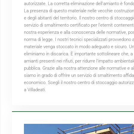
autorizzate. La corretta eliminazione dell'amianto è fonda
La presenza di questo materiale nelle vecchie costruzioni
e degli abitanti del territorio. Il nostro centro di stoccaggi
servizio di smaltimento certificato per l'eternit contenen
nostra esperienza e alla conoscenza delle normative, pos
norma di legge. I nostri tecnici specializzati provvedono a v
materiale venga stoccato in modo adeguato e sicuro. Una 
eliminiamo in discarica. È importante sottolineare che, a 
amianti presenti nei rifiuti, per ridurre l'impatto ambient
pubblica. Grazie alla nostra attenzione alle normative e a
siamo in grado di offrire un servizio di smaltimento affida
economico. Scegli il nostro centro di stoccaggio autoriz
a Villadeati.