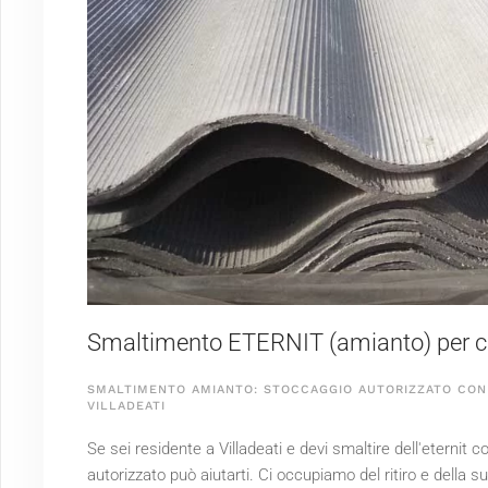
Smaltimento ETERNIT (amianto) per clie
SMALTIMENTO AMIANTO: STOCCAGGIO AUTORIZZATO CON 
VILLADEATI
Se sei residente a Villadeati e devi smaltire dell'eternit
autorizzato può aiutarti. Ci occupiamo del ritiro e della 