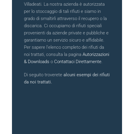
Villadeati. La nostra azienda è autorizzata
per lo stoccaggio di tali rifiuti e siamo in
grado di smaltirli attraverso il recupero o la
discarica. Ci occupiamo di rifiuti speciali
provenienti da aziende private e pubbliche e
garantiamo un servizio sicuro e affidabile.
Per sapere l'elenco completo dei rifiuti da
noi trattati, consulta la pagina
Autorizzazioni
& Downloads
o
Contattaci Direttamente
.
Di seguito troverete
alcuni esempi dei rifiuti
da noi trattati.