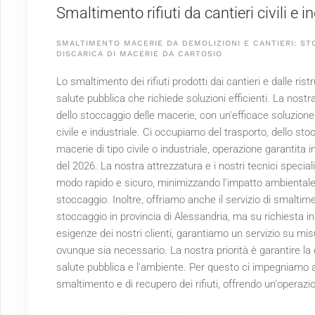
Smaltimento rifiuti da cantieri civili e i
SMALTIMENTO MACERIE DA DEMOLIZIONI E CANTIERI: ST
DISCARICA DI MACERIE DA CARTOSIO
Lo smaltimento dei rifiuti prodotti dai cantieri e dalle r
salute pubblica che richiede soluzioni efficienti. La nostr
dello stoccaggio delle macerie, con un'efficace soluzione d
civile e industriale. Ci occupiamo del trasporto, dello sto
macerie di tipo civile o industriale, operazione garantita i
del
2026
. La nostra attrezzatura e i nostri tecnici speci
modo rapido e sicuro, minimizzando l'impatto ambientale,
stoccaggio. Inoltre, offriamo anche il servizio di smaltime
stoccaggio in provincia di Alessandria, ma su richiesta in 
esigenze dei nostri clienti, garantiamo un servizio su mi
ovunque sia necessario. La nostra priorità è garantire la 
salute pubblica e l'ambiente. Per questo ci impegniamo a 
smaltimento e di recupero dei rifiuti, offrendo un'operazi