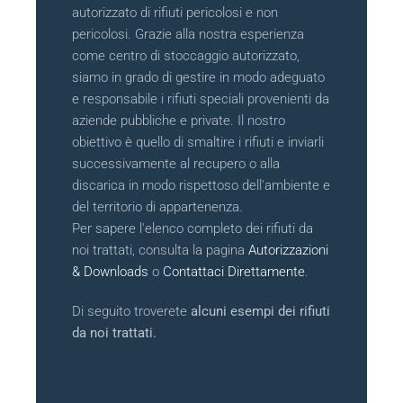
autorizzato di rifiuti pericolosi e non
pericolosi. Grazie alla nostra esperienza
come centro di stoccaggio autorizzato,
siamo in grado di gestire in modo adeguato
e responsabile i rifiuti speciali provenienti da
aziende pubbliche e private. Il nostro
obiettivo è quello di smaltire i rifiuti e inviarli
successivamente al recupero o alla
discarica in modo rispettoso dell'ambiente e
del territorio di appartenenza.
Per sapere l'elenco completo dei rifiuti da
noi trattati, consulta la pagina
Autorizzazioni
& Downloads
o
Contattaci Direttamente
.
Di seguito troverete
alcuni esempi dei rifiuti
da noi trattati.