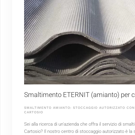
Smaltimento ETERNIT (amianto) per cli
SMALTIMENTO AMIANTO: STOCCAGGIO AUTORIZZATO CON 
CARTOSIO
Sei alla ricerca di un'azienda che offra il servizio di sm
Cartosio? Il nostro centro di stoccaggio autorizzato è la 