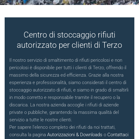
Centro di stoccaggio rifiuti
autorizzato per clienti di Terzo
Il nostro servizio di smaltimento di rifiuti pericolosi e non
pericolosi è disponibile per tutti i clienti di Terzo, offrendo il
massimo della sicurezza ed efficienza. Grazie alla nostra
esperienza e professionalità, siamo considerati il centro di
stoccaggio autorizzato di rifiuti, e siamo in grado di smaltirli
in modo corretto e responsabile tramite il recupero o la
discarica. La nostra azienda accoglie i rifiuti di aziende
private o pubbliche, garantendo la massima qualità del
servizio a tutte le nostre clienti.
Per sapere l'elenco completo dei rifiuti da noi trattati,
consulta la pagina
Autorizzazioni & Downloads
o
Contattaci