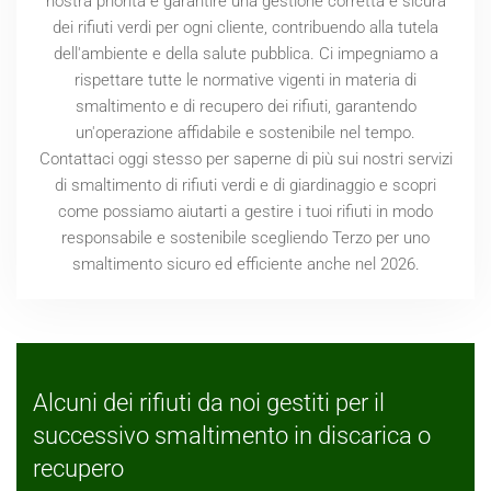
nostra priorità è garantire una gestione corretta e sicura
dei rifiuti verdi per ogni cliente, contribuendo alla tutela
dell'ambiente e della salute pubblica. Ci impegniamo a
rispettare tutte le normative vigenti in materia di
smaltimento e di recupero dei rifiuti, garantendo
un'operazione affidabile e sostenibile nel tempo.
Contattaci oggi stesso per saperne di più sui nostri servizi
di smaltimento di rifiuti verdi e di giardinaggio e scopri
come possiamo aiutarti a gestire i tuoi rifiuti in modo
responsabile e sostenibile scegliendo Terzo per uno
smaltimento sicuro ed efficiente anche nel
2026
.
Alcuni dei rifiuti da noi gestiti per il
successivo smaltimento in discarica o
recupero