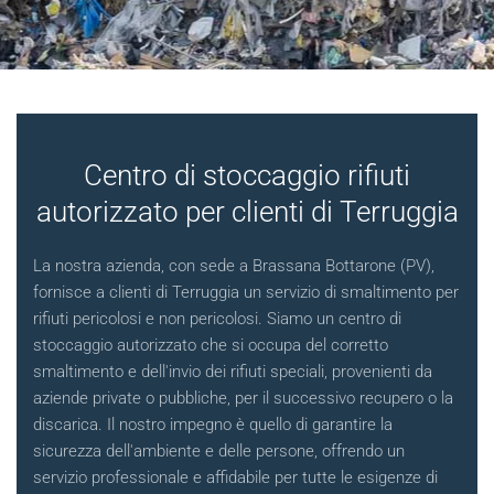
Centro di stoccaggio rifiuti
autorizzato per clienti di Terruggia
La nostra azienda, con sede a Brassana Bottarone (PV),
fornisce a clienti di Terruggia un servizio di smaltimento per
rifiuti pericolosi e non pericolosi. Siamo un centro di
stoccaggio autorizzato che si occupa del corretto
smaltimento e dell'invio dei rifiuti speciali, provenienti da
aziende private o pubbliche, per il successivo recupero o la
discarica. Il nostro impegno è quello di garantire la
sicurezza dell'ambiente e delle persone, offrendo un
servizio professionale e affidabile per tutte le esigenze di