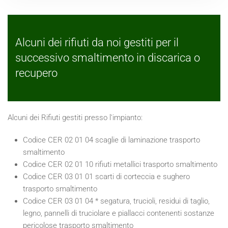
Alcuni dei rifiuti da noi gestiti per il
successivo smaltimento in discarica o
recupero
Alcuni dei Rifiuti gestiti presso l'impianto:
Codice CER 02 01 04 scaglie di laminazione trasporto
smaltimento
Codice CER 02 01 10 rifiuti metallici trasporto smaltimento
Codice CER 03 01 01 scarti di corteccia e sughero
trasporto smaltimento
Codice CER 03 01 04 * segatura, trucioli, residui di taglio,
legno, pannelli di truciolare e piallacci contenenti sostanze
pericolose trasporto smaltimento