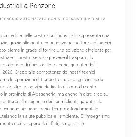
industriali a Ponzone
OCCAGGIO AUTORIZZATO CON SUCCESSIVO INVIO ALLA
razioni edili e nelle costruzioni industriali rappresenta una
via, grazie alla nostra esperienza nel settore e ai servizi
to, siamo in grado di fornire una soluzione efficiente per
ustriale. Il nostro servizio prevede il trasporto, lo
o alla fase di riciclo delle macerie, garantendo il
el
2026
. Grazie alla competenza dei nostri tecnici
giamo le operazioni di trasporto e stoccaggio in modo
amo inoltre un servizio dedicato allo smaltimento
to in provincia di Alessandria, ma anche in altre aree su
i adattarci alle esigenze dei nostri clienti, garantendo
e ovunque sia necessario. Per noi è fondamentale
 tutelando la salute pubblica e l'ambiente. Ci impegniamo
mento e di recupero dei rifiuti, per garantire