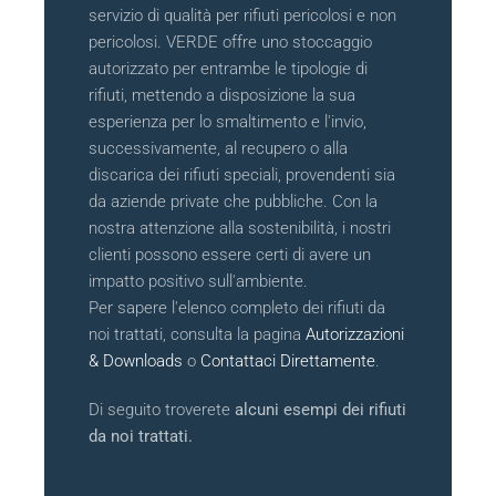
servizio di qualità per rifiuti pericolosi e non
pericolosi. VERDE offre uno stoccaggio
autorizzato per entrambe le tipologie di
rifiuti, mettendo a disposizione la sua
esperienza per lo smaltimento e l'invio,
successivamente, al recupero o alla
discarica dei rifiuti speciali, provendenti sia
da aziende private che pubbliche. Con la
nostra attenzione alla sostenibilità, i nostri
clienti possono essere certi di avere un
impatto positivo sull'ambiente.
Per sapere l'elenco completo dei rifiuti da
noi trattati, consulta la pagina
Autorizzazioni
& Downloads
o
Contattaci Direttamente
.
Di seguito troverete
alcuni esempi dei rifiuti
da noi trattati.