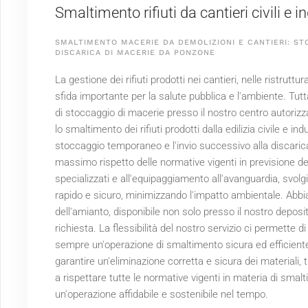
Smaltimento rifiuti da cantieri civili e 
SMALTIMENTO MACERIE DA DEMOLIZIONI E CANTIERI: ST
DISCARICA DI MACERIE DA PONZONE
La gestione dei rifiuti prodotti nei cantieri, nelle ristruttu
sfida importante per la salute pubblica e l'ambiente. Tutta
di stoccaggio di macerie presso il nostro centro autorizza
lo smaltimento dei rifiuti prodotti dalla edilizia civile e ind
stoccaggio temporaneo e l'invio successivo alla discarica 
massimo rispetto delle normative vigenti in previsione d
specializzati e all'equipaggiamento all'avanguardia, svol
rapido e sicuro, minimizzando l'impatto ambientale. Abbi
dell'amianto, disponibile non solo presso il nostro deposi
richiesta. La flessibilità del nostro servizio ci permette d
sempre un'operazione di smaltimento sicura ed efficient
garantire un'eliminazione corretta e sicura dei materiali,
a rispettare tutte le normative vigenti in materia di smalti
un'operazione affidabile e sostenibile nel tempo.