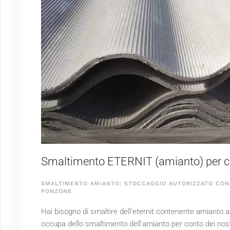
Smaltimento ETERNIT (amianto) per cl
SMALTIMENTO AMIANTO: STOCCAGGIO AUTORIZZATO CON 
PONZONE
Hai bisogno di smaltire dell'eternit contenente amianto a
occupa dello smaltimento dell'amianto per conto dei nostr