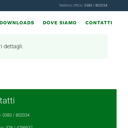
Telefono Ufficio:
0383 / 802034
& DOWNLOADS
DOVE SIAMO
CONTATTI
i dettagli.
atti
o:
0383 / 802034
pp:
328 / 4799537