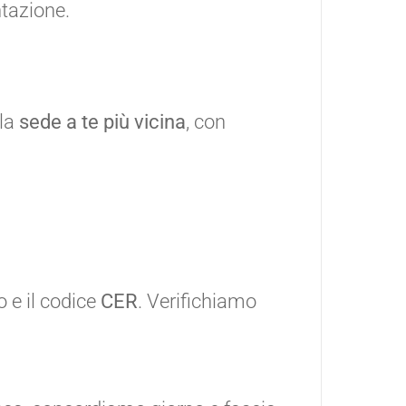
tazione.
lla
sede a te più vicina
, con
o e il codice
CER
. Verifichiamo