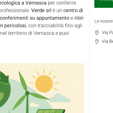
 ecologica a Vernasca
per conferire
a professionale.
Verde
srl
è un
centro di
conferimenti su appuntamento
e
ritiri
Le nostre
on pericolosi
, con tracciabilità fino agli
Via P
el territorio di Vernasca e puoi
Via B