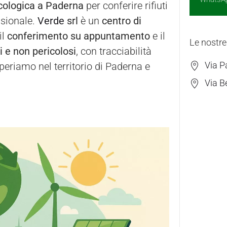
ecologica a Paderna
per conferire rifiuti
ssionale.
Verde
srl
è un
centro di
il
conferimento su appuntamento
e il
Le nostre
si e non pericolosi
, con tracciabilità
Via P
periamo nel territorio di Paderna e
Via B