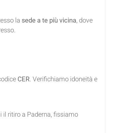
resso la
sede a te più vicina
, dove
resso.
 codice
CER
. Verifichiamo idoneità e
 il ritiro a Paderna, fissiamo