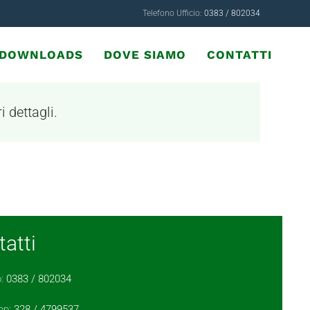
Telefono Ufficio:
0383 / 802034
& DOWNLOADS
DOVE SIAMO
CONTATTI
i dettagli.
atti
o:
0383 / 802034
pp:
328 / 4799537