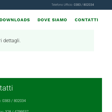
Telefono Ufficio:
0383 / 802034
& DOWNLOADS
DOVE SIAMO
CONTATTI
i dettagli.
atti
o:
0383 / 802034
pp:
328 / 4799537