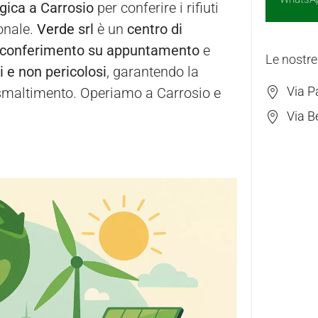
ogica a Carrosio
per conferire i rifiuti
ionale.
Verde
srl
è un
centro di
conferimento su appuntamento
e
Le nostre
si e non pericolosi
, garantendo la
Via P
di smaltimento. Operiamo a Carrosio e
Via B