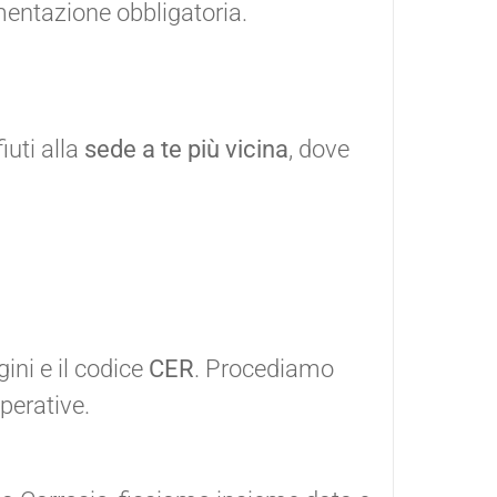
mentazione obbligatoria.
iuti alla
sede a te più vicina
, dove
ini e il codice
CER
. Procediamo
operative.