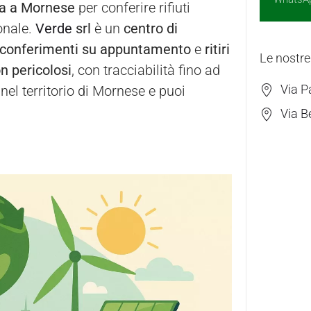
ca a Mornese
per conferire rifiuti
onale.
Verde
srl
è un
centro di
conferimenti su appuntamento
e
ritiri
Le nostre
on pericolosi
, con tracciabilità fino ad
Via P
el territorio di Mornese e puoi
Via B