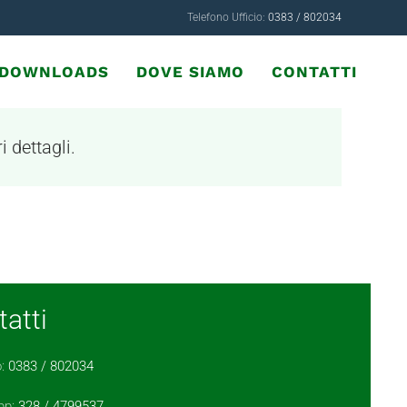
Telefono Ufficio:
0383 / 802034
& DOWNLOADS
DOVE SIAMO
CONTATTI
i dettagli.
atti
o:
0383 / 802034
pp:
328 / 4799537