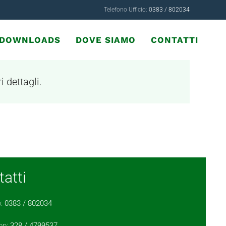
Telefono Ufficio:
0383 / 802034
& DOWNLOADS
DOVE SIAMO
CONTATTI
i dettagli.
atti
o:
0383 / 802034
pp:
328 / 4799537