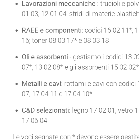
Lavorazioni meccaniche
: trucioli e pol
01 03, 12 01 04, sfridi di materie plasti
RAEE e componenti
: codici 16 02 11*, 
16; toner 08 03 17* e 08 03 18
Oli e assorbenti
- gestiamo i codici 13 0
07*, 13 02 08* e gli assorbenti 15 02 02*
Metalli e cavi
: rottami e cavi con codici
07, 17 04 11 e 17 04 10*
C&D selezionati
: legno 17 02 01, vetro 1
17 06 04
Le voci segnate con * devono essere gestit