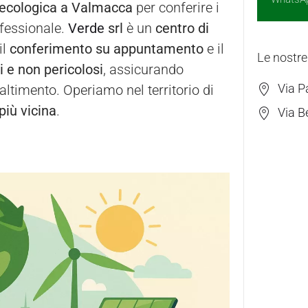
 ecologica a Valmacca
per conferire i
ofessionale.
Verde
srl
è un
centro di
il
conferimento su appuntamento
e il
Le nostre
si e non pericolosi
, assicurando
Via P
maltimento. Operiamo nel territorio di
più vicina
.
Via B