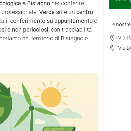
ecologica a Bistagno
per conferire i
va professionale.
Verde
srl
è un
centro
a il
conferimento su appuntamento
e
Le nostre
losi e non pericolosi
, con tracciabilità
Via P
periamo nel territorio di Bistagno e
Via B