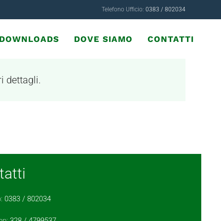
Telefono Ufficio:
0383 / 802034
& DOWNLOADS
DOVE SIAMO
CONTATTI
i dettagli.
atti
o:
0383 / 802034
pp:
328 / 4799537