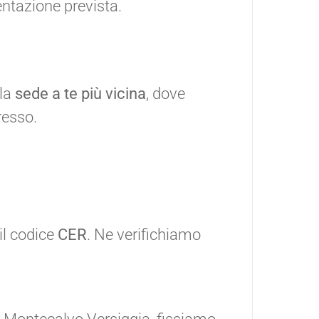
entazione prevista.
lla
sede a te più vicina
, dove
resso.
i
 il codice
CER
. Ne verifichiamo