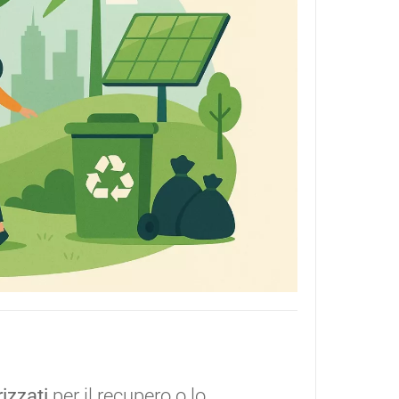
izzati
per il recupero o lo