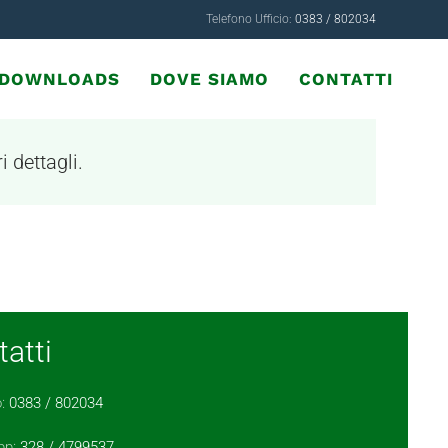
Telefono Ufficio:
0383 / 802034
& DOWNLOADS
DOVE SIAMO
CONTATTI
i dettagli.
atti
o:
0383 / 802034
pp:
328 / 4799537