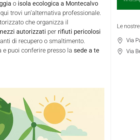
ggia
o
isola ecologica a Montecalvo
 qui trovi un’alternativa professionale.
orizzato che organizza il
Le nostre
 mezzi autorizzati
per
rifiuti pericolosi
Via P
pianti di recupero o smaltimento.
a e puoi conferire presso la
sede a te
Via B