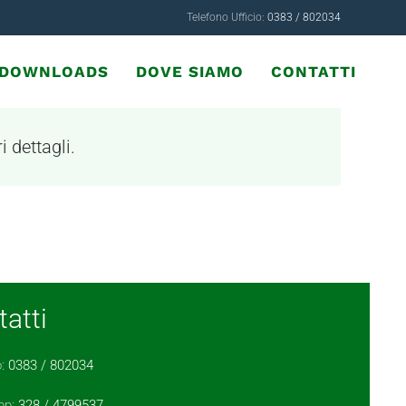
Telefono Ufficio:
0383 / 802034
& DOWNLOADS
DOVE SIAMO
CONTATTI
i dettagli.
atti
o:
0383 / 802034
pp:
328 / 4799537