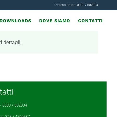
Telefono Ufficio:
0383 / 802034
& DOWNLOADS
DOVE SIAMO
CONTATTI
i dettagli.
atti
o:
0383 / 802034
pp:
328 / 4799537