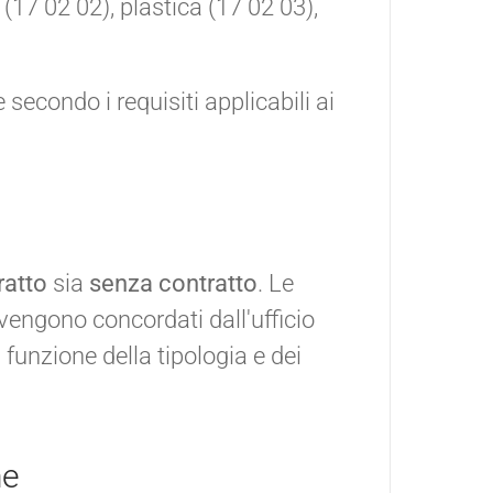
 (17 02 02), plastica (17 02 03),
secondo i requisiti applicabili ai
ratto
sia
senza contratto
. Le
i vengono concordati dall'ufficio
unzione della tipologia e dei
he