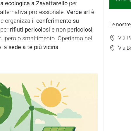
la ecologica a Zavattarello
per
n’alternativa professionale.
Verde
srl
è
e organizza il
conferimento su
Le nostre
per
rifiuti pericolosi e non pericolosi
,
Via P
 recupero o smaltimento. Operiamo nel
o la
sede a te più vicina
.
Via B