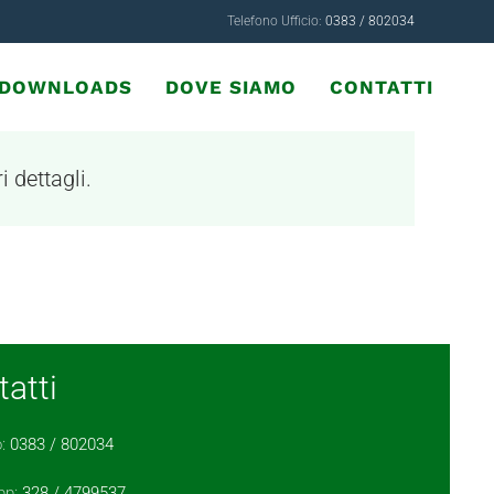
Telefono Ufficio:
0383 / 802034
& DOWNLOADS
DOVE SIAMO
CONTATTI
i dettagli.
atti
o:
0383 / 802034
pp:
328 / 4799537