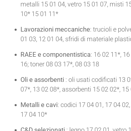
metalli 15 01 04, vetro 15 01 07, misti 
10* 15 01 11*
Lavorazioni meccaniche
: trucioli e po
01 03, 12 01 04, sfridi di materiale plast
RAEE e componentistica
: 16 02 11*, 16
16; toner 08 03 17*, 08 03 18
Oli e assorbenti
: oli usati codificati 13
07*, 13 02 08*, assorbenti 15 02 02*, 15
Metalli e cavi
: codici 17 04 01, 17 04 02
17 04 10*
C&D selezionati
: legno 17 02 01, vetro 1