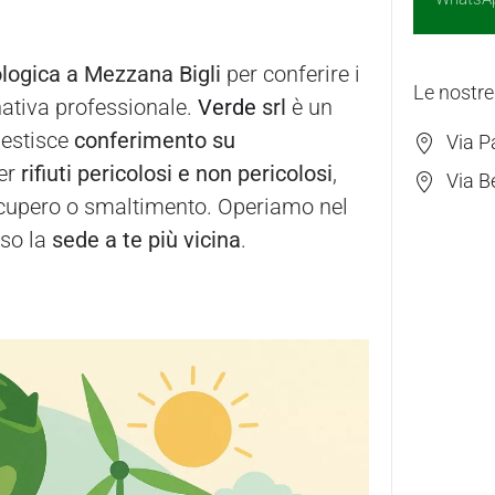
ologica a Mezzana Bigli
per conferire i
Le nostre
rnativa professionale.
Verde
srl
è un
gestisce
conferimento su
Via P
er
rifiuti pericolosi e non pericolosi
,
Via B
 recupero o smaltimento. Operiamo nel
sso la
sede a te più vicina
.