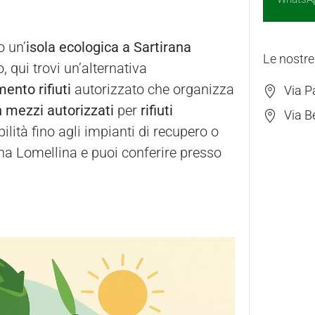
o un’
isola ecologica a Sartirana
Le nostre
o, qui trovi un’alternativa
ento rifiuti
autorizzato che organizza
Via P
on mezzi autorizzati
per
rifiuti
Via B
ilità fino agli impianti di recupero o
ana Lomellina e puoi conferire presso