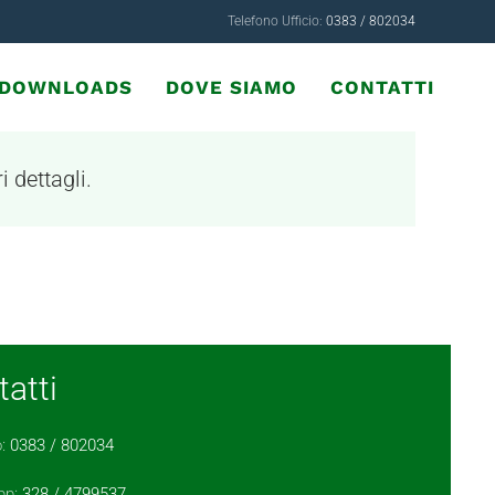
Telefono Ufficio:
0383 / 802034
& DOWNLOADS
DOVE SIAMO
CONTATTI
i dettagli.
atti
o:
0383 / 802034
pp:
328 / 4799537