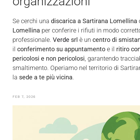
organizzazioni
Se cerchi una
discarica a Sartirana Lomellina
Lomellina
per conferire i rifiuti in modo corrett
professionale.
Verde
srl
è un
centro di smistam
il
conferimento su appuntamento
e il
ritiro c
pericolosi e non pericolosi
, garantendo tracciab
smaltimento. Operiamo nel territorio di Sartir
la
sede a te più vicina
.
FEB 7, 2026