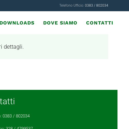
Telefono Ufficio:
0383 / 802034
& DOWNLOADS
DOVE SIAMO
CONTATTI
i dettagli.
atti
o:
0383 / 802034
pp:
328 / 4799537