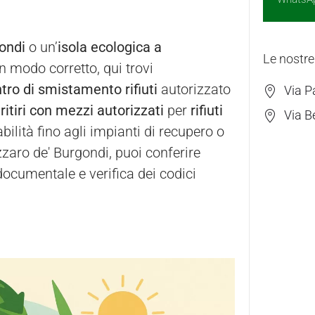
ondi
o un’
isola ecologica a
Le nostre
 in modo corretto, qui trovi
tro di smistamento rifiuti
autorizzato
Via P
e
ritiri con mezzi autorizzati
per
rifiuti
Via B
bilità fino agli impianti di recupero o
zaro de' Burgondi, puoi conferire
documentale e verifica dei codici