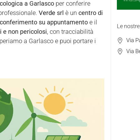
ecologica a Garlasco
per conferire
a professionale.
Verde
srl
è un
centro di
conferimento su appuntamento
e il
Le nostre
si e non pericolosi
, con tracciabilità
Via P
Operiamo a Garlasco e puoi portare i
Via B