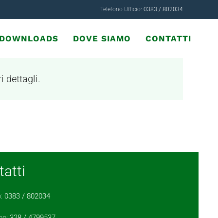
Telefono Ufficio:
0383 / 802034
& DOWNLOADS
DOVE SIAMO
CONTATTI
i dettagli.
atti
o:
0383 / 802034
pp:
328 / 4799537